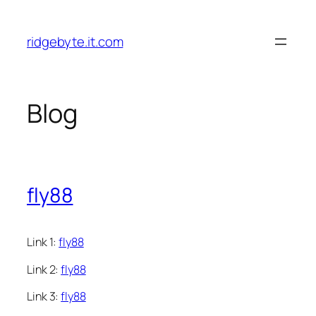
Skip
to
ridgebyte.it.com
content
Blog
fly88
Link 1:
fly88
Link 2:
fly88
Link 3:
fly88