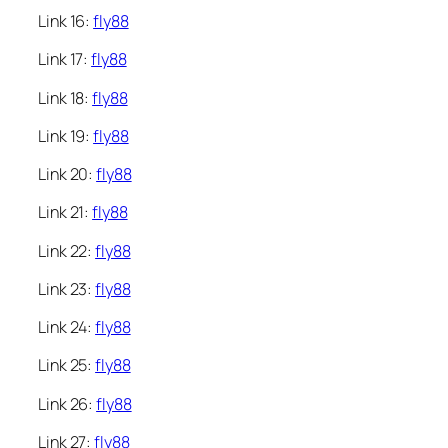
Link 16:
fly88
Link 17:
fly88
Link 18:
fly88
Link 19:
fly88
Link 20:
fly88
Link 21:
fly88
Link 22:
fly88
Link 23:
fly88
Link 24:
fly88
Link 25:
fly88
Link 26:
fly88
Link 27:
fly88