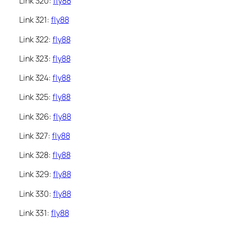
Link 320:
fly88
Link 321:
fly88
Link 322:
fly88
Link 323:
fly88
Link 324:
fly88
Link 325:
fly88
Link 326:
fly88
Link 327:
fly88
Link 328:
fly88
Link 329:
fly88
Link 330:
fly88
Link 331:
fly88