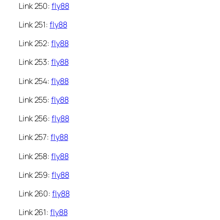
Link 250:
fly88
Link 251:
fly88
Link 252:
fly88
Link 253:
fly88
Link 254:
fly88
Link 255:
fly88
Link 256:
fly88
Link 257:
fly88
Link 258:
fly88
Link 259:
fly88
Link 260:
fly88
Link 261:
fly88