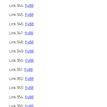
Link 344:
fly88
Link 345:
fly88
Link 346:
fly88
Link 347:
fly88
Link 348:
fly88
Link 349:
fly88
Link 350:
fly88
Link 351:
fly88
Link 352:
fly88
Link 353:
fly88
Link 354:
fly88
Link 355:
fly88