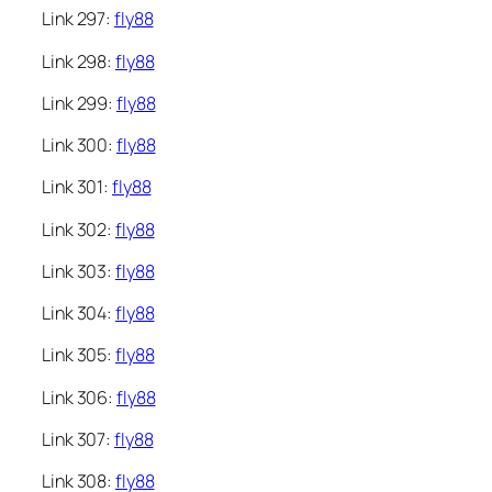
Link 297:
fly88
Link 298:
fly88
Link 299:
fly88
Link 300:
fly88
Link 301:
fly88
Link 302:
fly88
Link 303:
fly88
Link 304:
fly88
Link 305:
fly88
Link 306:
fly88
Link 307:
fly88
Link 308:
fly88