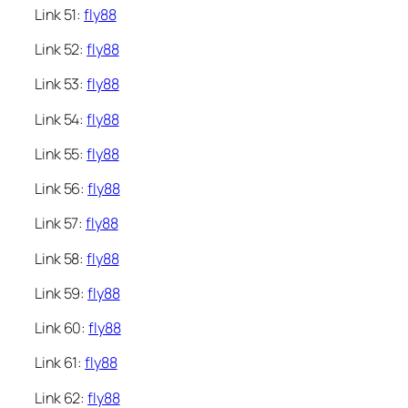
Link 51:
fly88
Link 52:
fly88
Link 53:
fly88
Link 54:
fly88
Link 55:
fly88
Link 56:
fly88
Link 57:
fly88
Link 58:
fly88
Link 59:
fly88
Link 60:
fly88
Link 61:
fly88
Link 62:
fly88