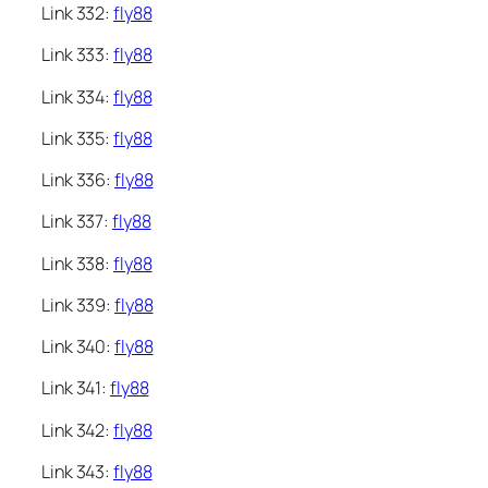
Link 332:
fly88
Link 333:
fly88
Link 334:
fly88
Link 335:
fly88
Link 336:
fly88
Link 337:
fly88
Link 338:
fly88
Link 339:
fly88
Link 340:
fly88
Link 341:
fly88
Link 342:
fly88
Link 343:
fly88