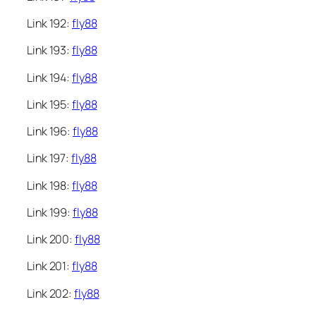
Link 192:
fly88
Link 193:
fly88
Link 194:
fly88
Link 195:
fly88
Link 196:
fly88
Link 197:
fly88
Link 198:
fly88
Link 199:
fly88
Link 200:
fly88
Link 201:
fly88
Link 202:
fly88