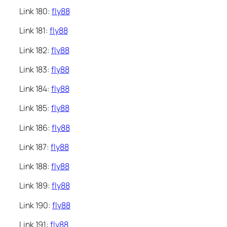
Link 180:
fly88
Link 181:
fly88
Link 182:
fly88
Link 183:
fly88
Link 184:
fly88
Link 185:
fly88
Link 186:
fly88
Link 187:
fly88
Link 188:
fly88
Link 189:
fly88
Link 190:
fly88
Link 191:
fly88